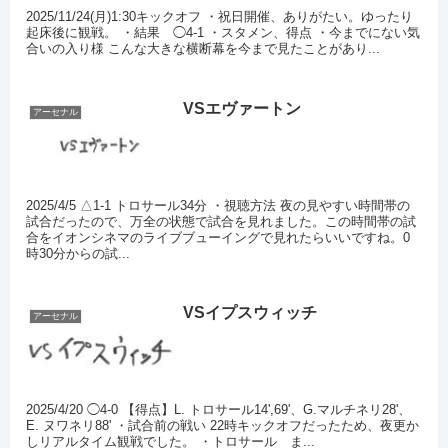
2025/11/24(月)1:30キックオフ ・祝日開催、ありがたい。ゆったり
起床後に観戦。 ・結果 ◯4-1 ・スタメン、得点 ・今までにない気
合いの入り様 こんな大きな横断幕を今まで見たことがあり...
VSエヴァートン
アーセナル
2025/4/5 △1-1 トロサール34分 ・視聴方法 夜の見やすい時間帯の
試合だったので、万全の状態で試合を見れました。この時間帯の試
合をイオンシネマのライブブューイングで見れたらいいですね。0
時30分からの試...
VSイプスウィッチ
アーセナル
2025/4/20 ◯4-0 【得点】L. トロサール14',69'、G.マルチネリ28'、
E. ヌワネリ88' ・試合前の戦い 22時キックオフだったため、夜更か
しリアルタイム観戦でした。 ・トロサール ま...