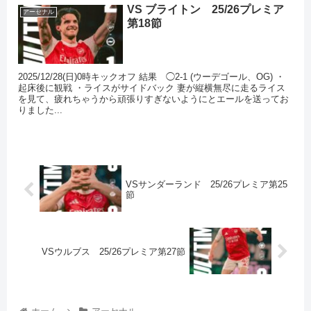
VS ブライトン 25/26プレミア
アーセナル
第18節
2025/12/28(日)0時キックオフ 結果 ◯2-1 (ウーデゴール、OG) ・
起床後に観戦 ・ライスがサイドバック 妻が縦横無尽に走るライス
を見て、疲れちゃうから頑張りすぎないようにとエールを送ってお
りました...
VSサンダーランド 25/26プレミア第25
節
VSウルブス 25/26プレミア第27節