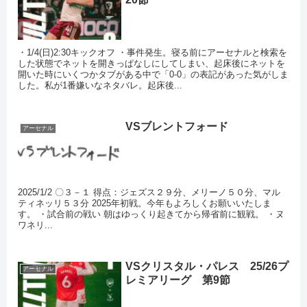
・1/4(日)2:30キックオフ ・事件発生。寝る前にアーセナルと検索を
した状態でネットを開きっぱなしにしてしまい、起床後にネットを
開いた時にいくつかタブがある中で「0-0」の表記があった気がしま
した。私が1番嫌いなネタバレ。起床後...
VSブレントフォード
アーセナル
2025/1/2 〇３－１ 得点：ジェズス２９分、メリーノ５０分、マル
ティネッリ５３分 2025年初戦。今年もよろしくお願いいたしま
す。 ・試合前の戦い 朝はゆっくり起きてから帰省前に観戦。 ・ヌ
ワネリ...
VSクリスタル・パレス 25/26プ
アーセナル
レミアリーグ 第9節