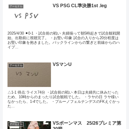
VS PSG CL準決勝1st .leg
アーセナル
2025/4/30 ⚫︎0-1 ・試合前の戦い 夫婦揃って朝5時起きで試合観戦開
始。出勤前に視聴完了。 ・お堅い印象 試合の入りから20分程度は
お堅い印象を抱きました。バックラインからの繋ぎと前線からのハ
イプ...
VSマンU
アーセナル
△1-1 得点:ライス74分 ・試合前の戦い 本日は夫婦共に休みだった
ため、10時からのまったり試合観戦でした。 ・ラヤの日 ラヤ様い
なかったら、1-4でした。 ・ブルーノフェルナンデスのFKえぐかっ
た...
VSボーンマス 25/26プレミア第
アーセナル
20節