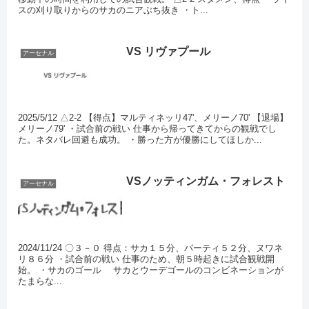
スの刈り取りからのサカのニアぶち抜き ・ト...
VS リヴァプール
アーセナル
2025/5/12 △2-2 【得点】マルティネッリ47'、メリーノ70' 【退場】
メリーノ79' ・試合前の戦い 仕事から帰ってきてからの観戦でし
た。ネタバレ回避も成功。 ・勝った方が優勝にしてほしか...
VSノッティンガム・フォレスト
アーセナル
2024/11/24 〇３－０ 得点：サカ１５分、パーティ５２分、ヌワネ
リ８６分 ・試合前の戦い 仕事のため、朝５時起きに試合観戦開
始。 ・サカのゴール サカとウーデゴールのコンビネーションが
たまらな...