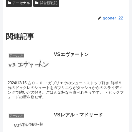
アーセナル
試合観戦記
gooner_22
関連記事
VSエヴァートン
アーセナル
2024/12/15 △０－０ ・ガブリエウのシュートストップ好き 前半５
分のドゥクレのシュートをガブリエウがダッシュからのスライディ
ングで防いだの好き。ごはん２杯なら食べれそうです。 ・ピックフ
ォードの壁を崩せず...
VSレアル・マドリード
アーセナル