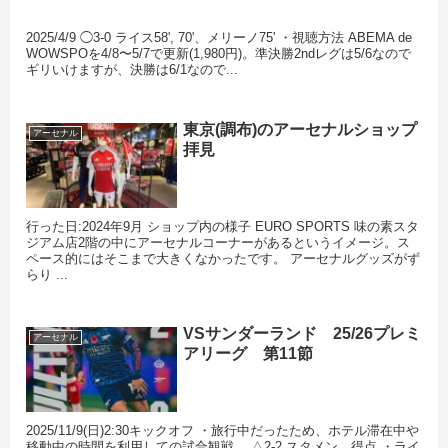
2025/4/9 ◯3-0 ライス58', 70'、メリーノ75' ・視聴方法 ABEMA de
WOWSPOを4/8〜5/7で更新(1,980円)。準決勝2ndレグは5/6なので
ギリいけますが、決勝は6/1なので...
東京(調布)のアーセナルショップ
アーセナル
拝見
行った日:2024年9月 ショップ内の様子 EURO SPORTS 味の素スタ
ジアム店2階の中にアーセナルコーナーがあるというイメージ。ス
ペース的にはそこまで大きくなかったです。 アーセナルグッズがず
らり ...
VSサンダーランド 25/26プレミ
アーセナル
アリーグ 第11節
2025/11/9(日)2:30キックオフ ・旅行中だったため、ホテル滞在中や
移動中の時間を利用しての試合観戦。 △2-2 スタメン、得点 ・ライ